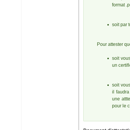
format .p
soit par 
Pour attester qu
soit vou
un certif
soit vou
il faudr
une attt
pour le c