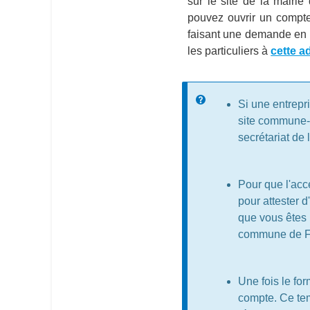
sur le site de la mairi
pouvez ouvrir un compte 
faisant une demande en r
les particuliers à
cette a
Message d'
Si une entrepr
site commune-d
secrétariat de 
Pour que l'acce
pour attester 
que vous êtes 
commune de 
Une fois le for
compte. Ce tem