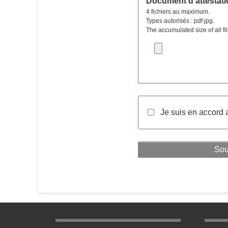
Document d'attestati
4 fichiers au maximum.
Types autorisés : pdf jpg.
The accumulated size of all fi
Je suis en accord 
Menu pratique bas de page 1
Menu p