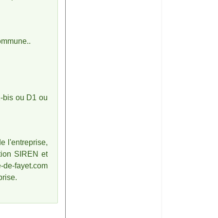
 commune.
.
K-bis ou D1 ou
 l'entreprise,
ption SIREN et
e-de-fayet.com
prise.