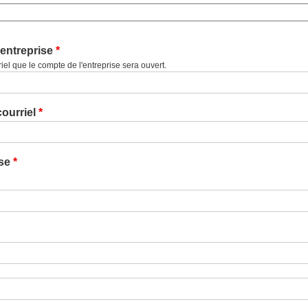
'entreprise
'entreprise
iel que le compte de l'entreprise sera ouvert.
ourriel
se