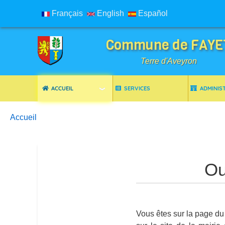
Français
English
Español
Commune de FAYE
Terre d'Aveyron
ACCUEIL
SERVICES
ADMINIS
Breadcrumbs
You are here:
Accueil
Ou
Vous êtes sur la page du