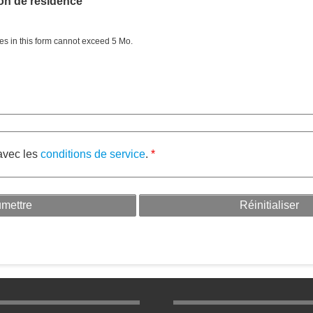
on de résidence
les in this form cannot exceed 5 Mo.
avec les
conditions de service
.
ratique bas de page 2
Menu pratique bas de p